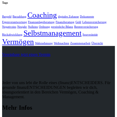
Tags
Coaching
Bargeld
Barzahlung
digitales Zuhause
Dokumente
Eigenverantwortung
Finanzanlageberatung
Finanzberatung
Geld
Lebensversicherung
Negativzins
Neujahr
Nullzins
Ordnung
persönliche Bilanz
Rentenversicherung
Selbstmanagement
Rückabwicklung
Souveränität
Vermögen
Wahrnehmung
Weihnachten
Zusammenarbeit
Übersicht
Vereinbare jetzt einen Termin
Jeder von uns lebt die Rolle eines (finanz)ENTSCHEIDERS. Für
gesunde finanzENTSCHEIDUNGEN begleiten wir dich,
lösungsorientiert in den Bereichen Vermögen, Coaching &
Management.
Mehr Infos