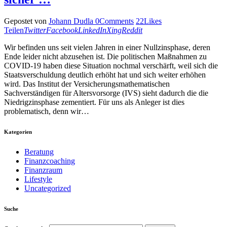
Gepostet von
Johann Dudla
0
Comments
22
Likes
Teilen
Twitter
Facebook
LinkedIn
Xing
Reddit
Wir befinden uns seit vielen Jahren in einer Nullzinsphase, deren
Ende leider nicht abzusehen ist. Die politischen Maßnahmen zu
COVID-19 haben diese Situation nochmal verschärft, weil sich die
Staatsverschuldung deutlich erhöht hat und sich weiter erhöhen
wird. Das Institut der Versicherungsmathematischen
Sachverständigen für Altersvorsorge (IVS) sieht dadurch die die
Niedrigzinsphase zementiert. Für uns als Anleger ist dies
problematisch, denn wir…
Kategorien
Beratung
Finanzcoaching
Finanzraum
Lifestyle
Uncategorized
Suche