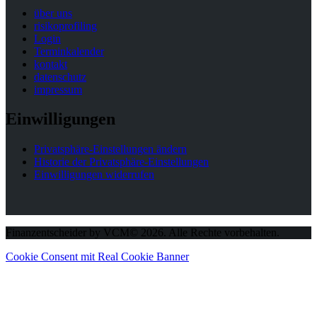
über uns
risikoprofiling
Login
Terminkalender
kontakt
datenschutz
impressum
Einwilligungen
Privatsphäre-Einstellungen ändern
Historie der Privatsphäre-Einstellungen
Einwilligungen widerrufen
Finanzentscheider by VCM© 2026. Alle Rechte vorbehalten.
Cookie Consent mit Real Cookie Banner