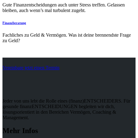
Gute Finanzentscheidungen auch unter Stress treffen. Gelassen
bleiben, auch wenn’s mal turbulent zugeht.
Finanzberatung
Fachliches zu Geld & Vermögen. Was ist deine brennendste Frage
zu Geld?
Vereinbare jetzt einen Termin
Jeder von uns lebt die Rolle eines (finanz)ENTSCHEIDERS. Für
gesunde finanzENTSCHEIDUNGEN begleiten wir dich,
lösungsorientiert in den Bereichen Vermögen, Coaching &
Management.
Mehr Infos