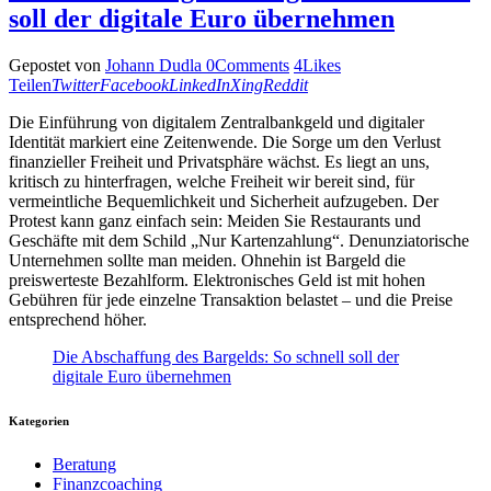
soll der digitale Euro übernehmen
Gepostet von
Johann Dudla
0
Comments
4
Likes
Teilen
Twitter
Facebook
LinkedIn
Xing
Reddit
Die Einführung von digitalem Zentralbankgeld und digitaler
Identität markiert eine Zeitenwende. Die Sorge um den Verlust
finanzieller Freiheit und Privatsphäre wächst. Es liegt an uns,
kritisch zu hinterfragen, welche Freiheit wir bereit sind, für
vermeintliche Bequemlichkeit und Sicherheit aufzugeben. Der
Protest kann ganz einfach sein: Meiden Sie Restaurants und
Geschäfte mit dem Schild „Nur Kartenzahlung“. Denunziatorische
Unternehmen sollte man meiden. Ohnehin ist Bargeld die
preiswerteste Bezahlform. Elektronisches Geld ist mit hohen
Gebühren für jede einzelne Transaktion belastet – und die Preise
entsprechend höher.
Die Abschaffung des Bargelds: So schnell soll der
digitale Euro übernehmen
Kategorien
Beratung
Finanzcoaching