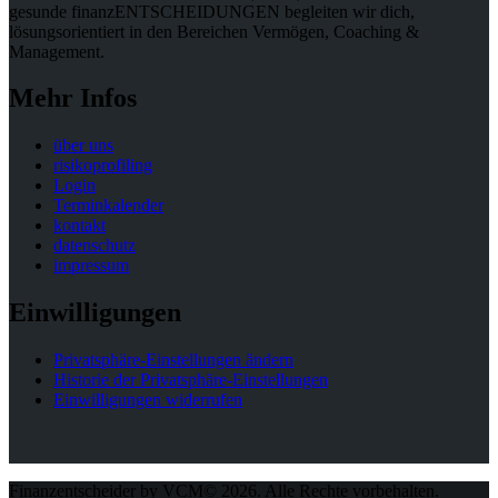
gesunde finanzENTSCHEIDUNGEN begleiten wir dich,
lösungsorientiert in den Bereichen Vermögen, Coaching &
Management.
Mehr Infos
über uns
risikoprofiling
Login
Terminkalender
kontakt
datenschutz
impressum
Einwilligungen
Privatsphäre-Einstellungen ändern
Historie der Privatsphäre-Einstellungen
Einwilligungen widerrufen
Finanzentscheider by VCM© 2026. Alle Rechte vorbehalten.