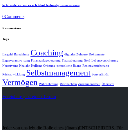
5. Gründe warum es sich lohnt frühzeitig zu investieren
0
Comments
Kommentare
Tags
Coaching
Bargeld
Barzahlung
digitales Zuhause
Dokumente
Eigenverantwortung
Finanzanlageberatung
Finanzberatung
Geld
Lebensversicherung
Negativzins
Neujahr
Nullzins
Ordnung
persönliche Bilanz
Rentenversicherung
Selbstmanagement
Rückabwicklung
Souveränität
Vermögen
Wahrnehmung
Weihnachten
Zusammenarbeit
Übersicht
Vereinbare jetzt einen Termin
Jeder von uns lebt die Rolle eines (finanz)ENTSCHEIDERS. Für