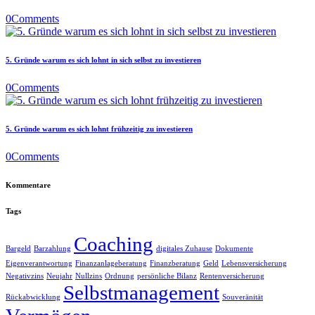
0
Comments
5. Gründe warum es sich lohnt in sich selbst zu investieren
0
Comments
5. Gründe warum es sich lohnt frühzeitig zu investieren
0
Comments
Kommentare
Tags
Coaching
Bargeld
Barzahlung
digitales Zuhause
Dokumente
Eigenverantwortung
Finanzanlageberatung
Finanzberatung
Geld
Lebensversicherung
Negativzins
Neujahr
Nullzins
Ordnung
persönliche Bilanz
Rentenversicherung
Selbstmanagement
Rückabwicklung
Souveränität