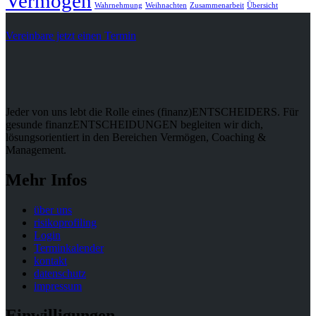
Vermögen
Wahrnehmung
Weihnachten
Zusammenarbeit
Übersicht
Vereinbare jetzt einen Termin
Jeder von uns lebt die Rolle eines (finanz)ENTSCHEIDERS. Für
gesunde finanzENTSCHEIDUNGEN begleiten wir dich,
lösungsorientiert in den Bereichen Vermögen, Coaching &
Management.
Mehr Infos
über uns
risikoprofiling
Login
Terminkalender
kontakt
datenschutz
impressum
Einwilligungen