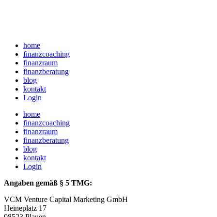
home
finanzcoaching
finanzraum
finanzberatung
blog
kontakt
Login
home
finanzcoaching
finanzraum
finanzberatung
blog
kontakt
Login
Angaben gemäß § 5 TMG:
VCM Venture Capital Marketing GmbH
Heineplatz 17
08523 Plauen