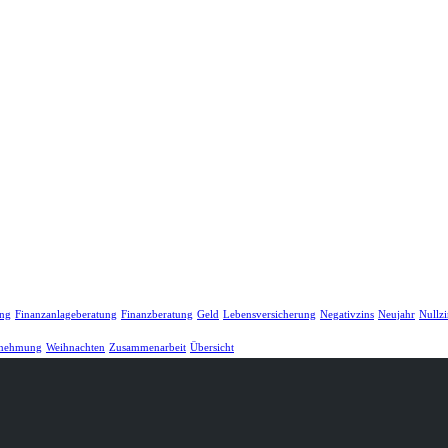
ung
Finanzanlageberatung
Finanzberatung
Geld
Lebensversicherung
Negativzins
Neujahr
Nullzi
nehmung
Weihnachten
Zusammenarbeit
Übersicht