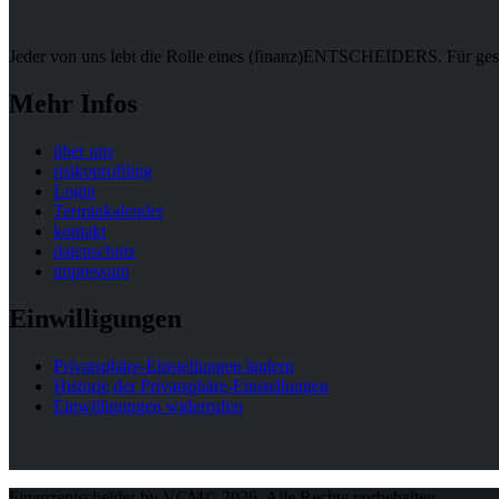
Jeder von uns lebt die Rolle eines (finanz)ENTSCHEIDERS. Für g
Mehr Infos
über uns
risikoprofiling
Login
Terminkalender
kontakt
datenschutz
impressum
Einwilligungen
Privatsphäre-Einstellungen ändern
Historie der Privatsphäre-Einstellungen
Einwilligungen widerrufen
Finanzentscheider by VCM© 2026. Alle Rechte vorbehalten.