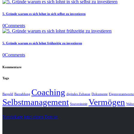
5. Gründe warum es sich lohnt in sich selbst zu investieren
0
Comments
5. Gründe warum es sich lohnt frühzeitig zu investieren
0
Comments
Kommentare
Tags
Coaching
Bargeld
Barzahlung
digitales Zuhause
Dokumente
Eigenverantwort
Selbstmanagement
Vermögen
Souveränität
Wahr
Vereinbare jetzt einen Termin