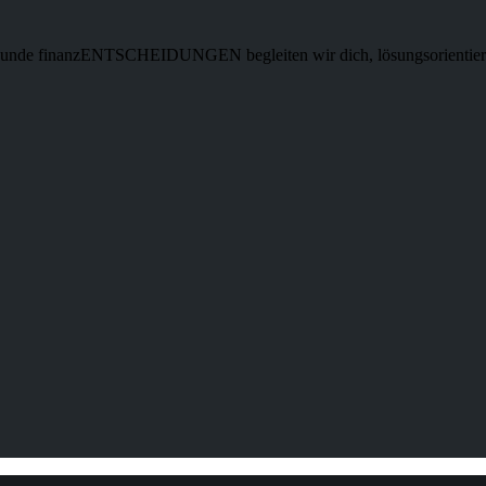
esunde finanzENTSCHEIDUNGEN begleiten wir dich, lösungsorientier